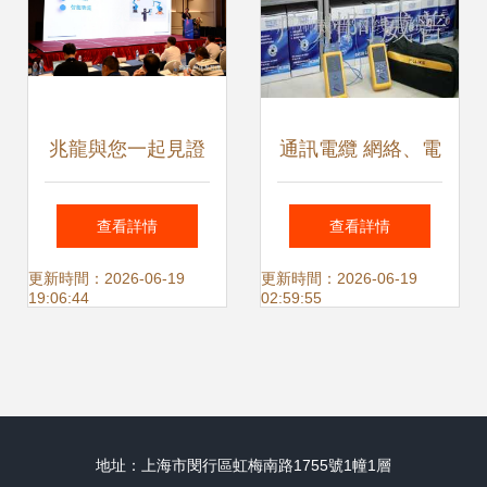
兆龍與您一起見證
通訊電纜 網絡、電
線纜行業的科技創
話與通信系統的生
查看詳情
查看詳情
新 聚焦通訊電纜的
命線
更新時間：2026-06-19
更新時間：2026-06-19
19:06:44
02:59:55
演進與突破
地址：上海市閔行區虹梅南路1755號1幢1層