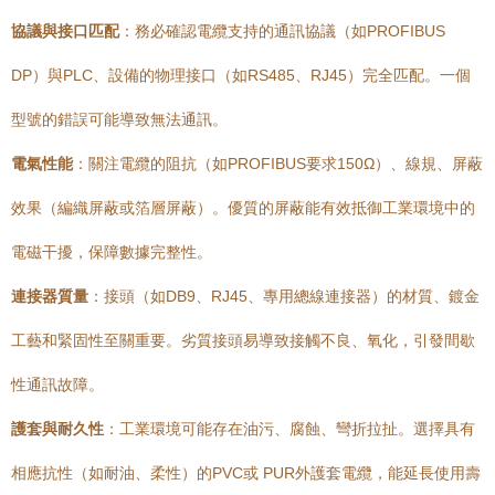
協議與接口匹配
：務必確認電纜支持的通訊協議（如PROFIBUS
DP）與PLC、設備的物理接口（如RS485、RJ45）完全匹配。一個
型號的錯誤可能導致無法通訊。
電氣性能
：關注電纜的阻抗（如PROFIBUS要求150Ω）、線規、屏蔽
效果（編織屏蔽或箔層屏蔽）。優質的屏蔽能有效抵御工業環境中的
電磁干擾，保障數據完整性。
連接器質量
：接頭（如DB9、RJ45、專用總線連接器）的材質、鍍金
工藝和緊固性至關重要。劣質接頭易導致接觸不良、氧化，引發間歇
性通訊故障。
護套與耐久性
：工業環境可能存在油污、腐蝕、彎折拉扯。選擇具有
相應抗性（如耐油、柔性）的PVC或 PUR外護套電纜，能延長使用壽